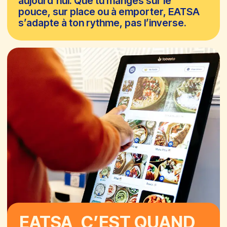
03
+2 ACCOMPAGNEMENTS
04
+1 SAUCE
05
+1 TOPPING