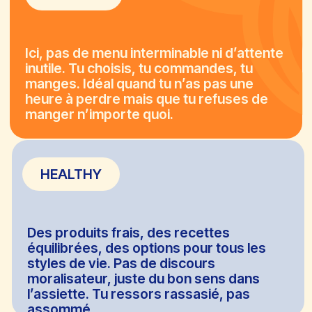
EATSA, C’EST QUAND
TU VEUX BIEN
MANGER, VITE, ET
SANS TE POSER MILLE
QUESTIONS.
Oui, ça devrait être la norme.
LIVRAISON