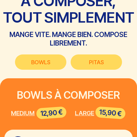
SYLVAIN SERAFINI
HASSIB F
LIVRAISON
@EATSA.NICE
SUIVEZ-NOUS
SUR INSTAGRAM !
Soyez les premiers à découvrir nos
nouveautés, nos bowls du moment
et nos brunchs gourmands. On
vous partage les coulisses, les
assiettes fraîchement préparées et
l’énergie du quotidien chez EATSA.