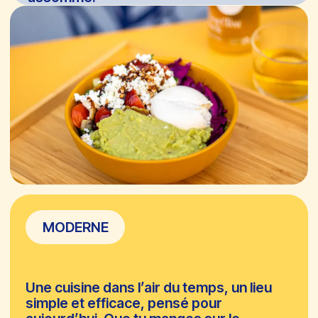
À COMPOSER,
TOUT SIMPLEMENT
MANGE VITE. MANGE BIEN. COMPOSE
LIBREMENT.
BOWLS
PITAS
BOWLS À COMPOSER
15,90 €
12,90 €
MEDIUM
LARGE
01
1 BASE
02
+1 PROTÉINE