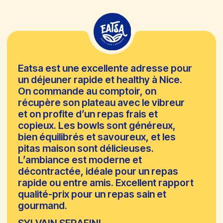
Plats Végétariens
Plats Vegans
English Spoken
Accessibles PMR
Produits Frais
Wifi Disponible
©2026 eatsa.fr
Politique De Confidentialité ·
Mentions Légales
Tous droits réservés - crée par
SEORESTO