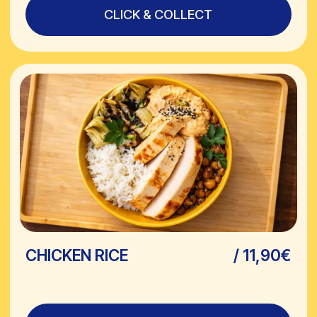
PARCE QUE BIEN MANGER NE
DEVRAIT JAMAIS ÊTRE COMPLIQUÉ.
RAPIDE
Ici, pas de menu interminable ni d’attente
inutile. Tu choisis, tu commandes, tu
manges. Idéal quand tu n’as pas une
heure à perdre mais que tu refuses de
manger n’importe quoi.
HEALTHY
Des produits frais, des recettes
équilibrées, des options pour tous les
styles de vie. Pas de discours
moralisateur, juste du bon sens dans
l’assiette. Tu ressors rassasié, pas
assommé.