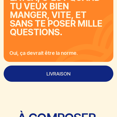
AVIS CLIENTS
Eatsa est une excellente adresse pour
J’ai pris un bowl 
un déjeuner rapide et healthy à Nice.
l’artichaut, du h
On commande au comptoir, on
d’aubergines. To
récupère son plateau avec le vibreur
étaient frais et l
et on profite d’un repas frais et
savoureuse. Je m
copieux. Les bowls sont généreux,
dessert j’ai opté
bien équilibrés et savoureux, et les
spéculos. Franch
pitas maison sont délicieuses.
leurs bons avis.
L’ambiance est moderne et
décontractée, idéale pour un repas
rapide ou entre amis. Excellent rapport
qualité-prix pour un repas sain et
gourmand.